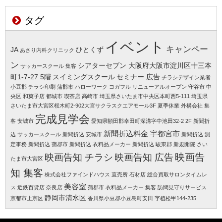
タグ
イベント
キャンペー
JA
ひとくず
あさり内科クリニック
ン
シアターセブン 大阪府大阪市淀川区十三本
サッカースクール 集客
町1-7-27 5階
スイミングスクール
セミナー 広告
チラシデザイン業者
小豆郡
チラシ印刷 蒲郡市
ハローワーク
ヨガフル
リニューアルオープン 守谷市
中
央区
和菓子店 都城市
喫茶店 高崎市
埼玉県さいたま市中央区本町西5-111
埼玉県
さいたま市大宮区桜木町2-902大宮サクラスクエアモール3F
夏季休業
外構会社 集
完成見学会
客
安城市
愛知県額田郡幸田町深溝字中池田32-2 2F
新聞折
新聞折込料金 宇都宮市
込 サッカースクール
新聞折込 安城市
新聞折込 測
定事務
新聞折込 蒲郡市
新聞折込 衣料品メーカー
新聞折込 駿東郡
新規開院 さい
映画告知 チラシ
映画告知 広告
映画告
たま市大宮区
知 集客
株式会社ファインドハウス
直売所
石材店
総合買取サロンタイムレ
美容室
ス 近鉄百貨店 奈良店
蒲郡市
衣料品メーカー 集客
訪問見守りサービス
静岡市清水区
京都市上京区
香川県小豆郡小豆島町安田 字植松甲144-235