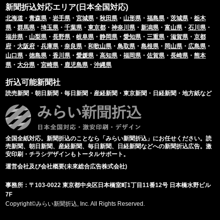
新聞折込対応エリア(日本全国対応)
北海道
・
青森県
・
岩手県
・
宮城県
・
秋田県
・
山形県
・
福島県
・
茨城県
・
栃木
県
・
群馬県
・
埼玉県
・
千葉県
・
東京都
・
神奈川県
・
新潟県
・
富山県
・
石川県
・
福井県
・
山梨県
・
長野県
・
岐阜県
・
静岡県
・
愛知県
・
三重県
・
滋賀県
・
京都
府
・
大阪府
・
兵庫県
・
奈良県
・
和歌山県
・
鳥取県
・
島根県
・
岡山県
・
広島県
・
山口県
・
徳島県
・
香川県
・
愛媛県
・
高知県
・
福岡県
・
佐賀県
・
長崎県
・
熊本
県
・
大分県
・
宮崎県
・
鹿児島県
・
沖縄県
折込可能新聞社
読売新聞・朝日新聞・毎日新聞・産経新聞・東京新聞・日経新聞・地方紙など
全国全紙対応。新聞折込のことなら「みらい新聞折込」にお任せください。読
売新聞、朝日新聞、産経新聞、毎日新聞、日経新聞などへの新聞折込広告。激
安印刷・チラシデザインもトータルサポート。
運営会社及び会社概要(未來総合広告株式会社)
事務所：〒103-0022 東京都中央区日本橋室町1丁目11番12号 日本橋水野ビル
7F
Copyright©みらい新聞折込, Inc. All Rights Reserved.