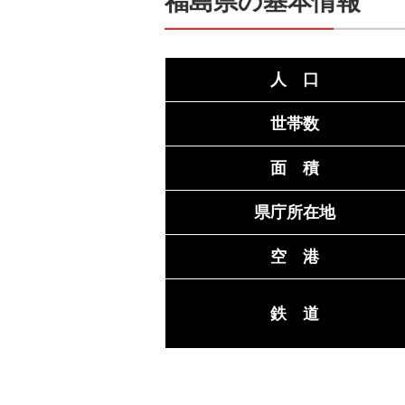
福島県の基本情報
人 口
世帯数
面 積
県庁所在地
空 港
鉄 道