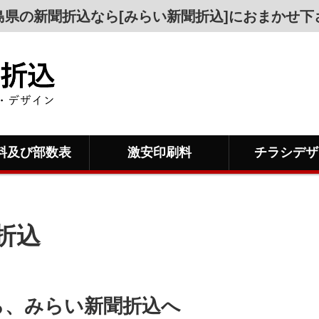
島県の新聞折込なら[みらい新聞折込]におまかせ下
料及び部数表
激安印刷料
チラシデザ
折込
ら、みらい新聞折込へ