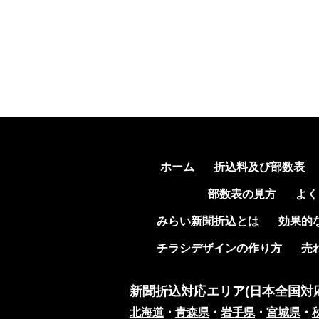
ホーム
折込料及び部数表
部数表の見方
よく
みらい新聞折込とは
効果的
チラシデザインの作り方
売
新聞折込対応エリア(日本全国対応
北海道
・
青森県
・
岩手県
・
宮城県
・