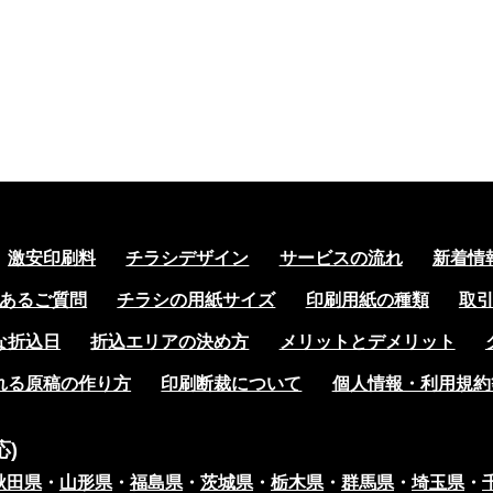
激安印刷料
チラシデザイン
サービスの流れ
新着情
あるご質問
チラシの用紙サイズ
印刷用紙の種類
取
な折込日
折込エリアの決め方
メリットとデメリット
れる原稿の作り方
印刷断裁について
個人情報・利用規約
)
秋田県
・
山形県
・
福島県
・
茨城県
・
栃木県
・
群馬県
・
埼玉県
・