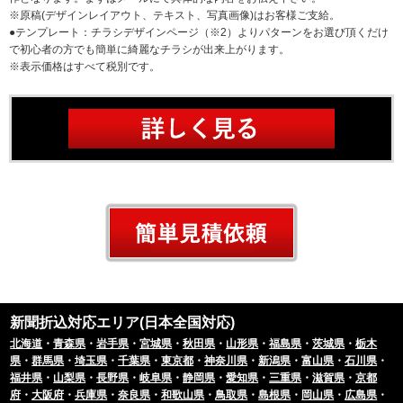
※原稿(デザインレイアウト、テキスト、写真画像)はお客様ご支給。
●テンプレート：
チラシデザインページ
（※2）よりパターンをお選び頂くだけ
で初心者の方でも簡単に綺麗なチラシが出来上がります。
※表示価格はすべて税別です。
新聞折込対応エリア(日本全国対応)
北海道
・
青森県
・
岩手県
・
宮城県
・
秋田県
・
山形県
・
福島県
・
茨城県
・
栃木
県
・
群馬県
・
埼玉県
・
千葉県
・
東京都
・
神奈川県
・
新潟県
・
富山県
・
石川県
・
福井県
・
山梨県
・
長野県
・
岐阜県
・
静岡県
・
愛知県
・
三重県
・
滋賀県
・
京都
府
・
大阪府
・
兵庫県
・
奈良県
・
和歌山県
・
鳥取県
・
島根県
・
岡山県
・
広島県
・