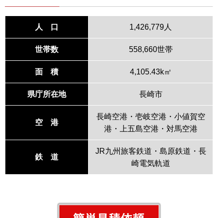
人 口
1,426,779人
世帯数
558,660世帯
面 積
4,105.43k㎡
県庁所在地
長崎市
長崎空港・壱岐空港・小値賀空
空 港
港・上五島空港・対馬空港
JR九州旅客鉄道・島原鉄道・長
鉄 道
崎電気軌道