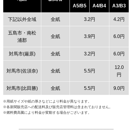
A5/B5
A4/B4
A3/B3
下記以外全域
全紙
3.2円
4.2円
五島市・南松
全紙
3.9円
6.0円
浦郡
対馬市(厳原)
全紙
3.2円
6.0円
12.0
対馬市(佐須奈)
全紙
5.5円
円
対馬市(比田勝)
全紙
5.5円
9.0円
※用紙サイズや紙の厚さなどにより料金が異なります。
※各新聞販売店への配送料及び販売店管理料は含まれておりません。
※燃料費高騰により料金が変動する場合がございます。