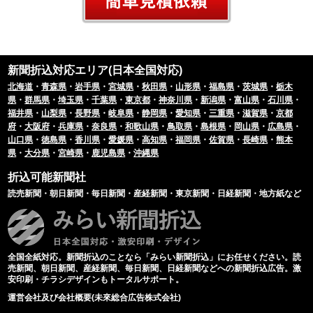
新聞折込対応エリア(日本全国対応)
北海道
・
青森県
・
岩手県
・
宮城県
・
秋田県
・
山形県
・
福島県
・
茨城県
・
栃木
県
・
群馬県
・
埼玉県
・
千葉県
・
東京都
・
神奈川県
・
新潟県
・
富山県
・
石川県
・
福井県
・
山梨県
・
長野県
・
岐阜県
・
静岡県
・
愛知県
・
三重県
・
滋賀県
・
京都
府
・
大阪府
・
兵庫県
・
奈良県
・
和歌山県
・
鳥取県
・
島根県
・
岡山県
・
広島県
・
山口県
・
徳島県
・
香川県
・
愛媛県
・
高知県
・
福岡県
・
佐賀県
・
長崎県
・
熊本
県
・
大分県
・
宮崎県
・
鹿児島県
・
沖縄県
折込可能新聞社
読売新聞・朝日新聞・毎日新聞・産経新聞・東京新聞・日経新聞・地方紙など
全国全紙対応。新聞折込のことなら「みらい新聞折込」にお任せください。読
売新聞、朝日新聞、産経新聞、毎日新聞、日経新聞などへの新聞折込広告。激
安印刷・チラシデザインもトータルサポート。
運営会社及び会社概要(未來総合広告株式会社)