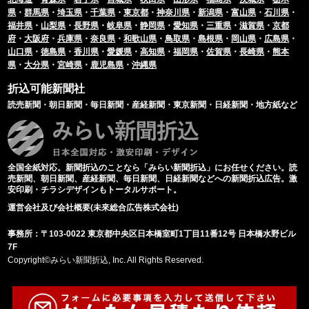
県
・
群馬県
・
埼玉県
・
千葉県
・
東京都
・
神奈川県
・
新潟県
・
富山県
・
石川県
・
福井県
・
山梨県
・
長野県
・
岐阜県
・
静岡県
・
愛知県
・
三重県
・
滋賀県
・
京都
府
・
大阪府
・
兵庫県
・
奈良県
・
和歌山県
・
鳥取県
・
島根県
・
岡山県
・
広島県
・
山口県
・
徳島県
・
香川県
・
愛媛県
・
高知県
・
福岡県
・
佐賀県
・
長崎県
・
熊本
県
・
大分県
・
宮崎県
・
鹿児島県
・
沖縄県
折込可能新聞社
読売新聞・朝日新聞・毎日新聞・産経新聞・東京新聞・日経新聞・地方紙など
全国全紙対応。新聞折込のことなら「みらい新聞折込」にお任せください。読
売新聞、朝日新聞、産経新聞、毎日新聞、日経新聞などへの新聞折込広告。激
安印刷・チラシデザインもトータルサポート。
運営会社及び会社概要(未來総合広告株式会社)
事務所：〒103-0022 東京都中央区日本橋室町1丁目11番12号 日本橋水野ビル
7F
Copyright©みらい新聞折込, Inc. All Rights Reserved.