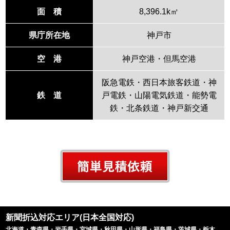
面 積
8,396.1k㎡
県庁所在地
神戸市
空 港
神戸空港・但馬空港
阪急電鉄・西日本旅客鉄道・神
鉄 道
戸電鉄・山陽電気鉄道・能勢電
鉄・北条鉄道・神戸新交通
新聞折込対応エリア(日本全国対応)
北海道
・
青森県
・
岩手県
・
宮城県
・
秋田県
・
山形県
・
福島県
・
茨城県
・
栃木