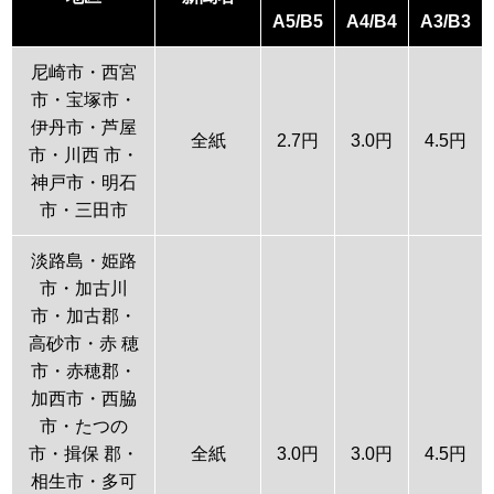
A5/B5
A4/B4
A3/B3
尼崎市・西宮
市・宝塚市・
伊丹市・芦屋
全紙
2.7円
3.0円
4.5円
市・川西 市・
神戸市・明石
市・三田市
淡路島・姫路
市・加古川
市・加古郡・
高砂市・赤 穂
市・赤穂郡・
加西市・西脇
市・たつの
市・揖保 郡・
全紙
3.0円
3.0円
4.5円
相生市・多可