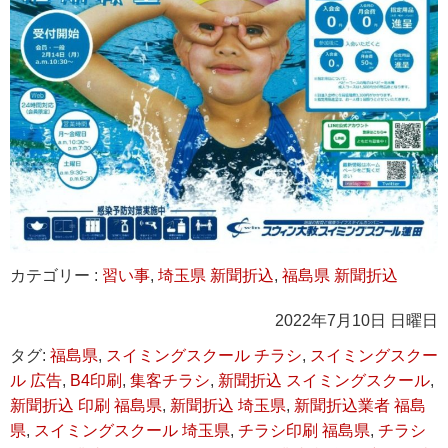
カテゴリー :
習い事
,
埼玉県 新聞折込
,
福島県 新聞折込
2022年7月10日 日曜日
タグ:
福島県
,
スイミングスクール チラシ
,
スイミングスクー
ル 広告
,
B4印刷
,
集客チラシ
,
新聞折込 スイミングスクール
,
新聞折込 印刷 福島県
,
新聞折込 埼玉県
,
新聞折込業者 福島
県
,
スイミングスクール 埼玉県
,
チラシ印刷 福島県
,
チラシ