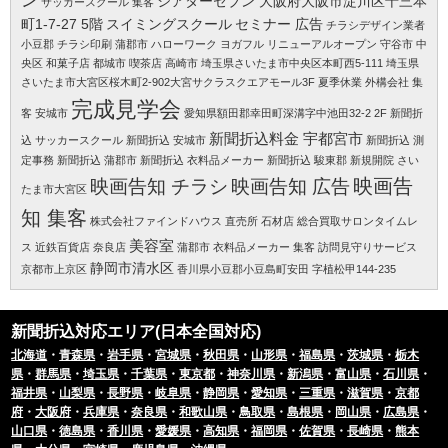
ン
シアターセブン 大阪府大阪市淀川区十三本
サッカースクール 集客
町1-7-27 5階
スイミングスクール
セミナー 広告
チラシデザイン業者
小豆郡
チラシ印刷 蒲郡市
ハローワーク
ヨガフル
リニューアルオープン 守谷市
中
央区
和菓子店 都城市
喫茶店 高崎市
埼玉県さいたま市中央区本町西5-111
埼玉県
さいたま市大宮区桜木町2-902大宮サクラスクエアモール3F
夏季休業
外構会社 集
完成見学会
客
安城市
愛知県額田郡幸田町深溝字中池田32-2 2F
新聞折
新聞折込料金 宇都宮市
込 サッカースクール
新聞折込 安城市
新聞折込 測
定事務
新聞折込 蒲郡市
新聞折込 衣料品メーカー
新聞折込 駿東郡
新規開院 さい
映画告知 チラシ
映画告知 広告
映画告
たま市大宮区
知 集客
株式会社ファインドハウス
直売所
石材店
総合買取サロンタイムレ
美容室
ス 近鉄百貨店 奈良店
蒲郡市
衣料品メーカー 集客
訪問見守りサービス
静岡市清水区
京都市上京区
香川県小豆郡小豆島町安田 字植松甲144-235
新聞折込対応エリア(日本全国対応)
北海道
・
青森県
・
岩手県
・
宮城県
・
秋田県
・
山形県
・
福島県
・
茨城県
・
栃木
県
・
群馬県
・
埼玉県
・
千葉県
・
東京都
・
神奈川県
・
新潟県
・
富山県
・
石川県
・
福井県
・
山梨県
・
長野県
・
岐阜県
・
静岡県
・
愛知県
・
三重県
・
滋賀県
・
京都
府
・
大阪府
・
兵庫県
・
奈良県
・
和歌山県
・
鳥取県
・
島根県
・
岡山県
・
広島県
・
山口県
・
徳島県
・
香川県
・
愛媛県
・
高知県
・
福岡県
・
佐賀県
・
長崎県
・
熊本