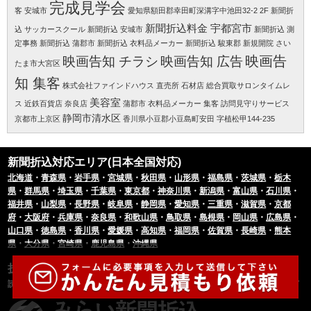
完成見学会
客
安城市
愛知県額田郡幸田町深溝字中池田32-2 2F
新聞折
新聞折込料金 宇都宮市
込 サッカースクール
新聞折込 安城市
新聞折込 測
定事務
新聞折込 蒲郡市
新聞折込 衣料品メーカー
新聞折込 駿東郡
新規開院 さい
映画告知 チラシ
映画告知 広告
映画告
たま市大宮区
知 集客
株式会社ファインドハウス
直売所
石材店
総合買取サロンタイムレ
美容室
ス 近鉄百貨店 奈良店
蒲郡市
衣料品メーカー 集客
訪問見守りサービス
静岡市清水区
京都市上京区
香川県小豆郡小豆島町安田 字植松甲144-235
新聞折込対応エリア(日本全国対応)
北海道
・
青森県
・
岩手県
・
宮城県
・
秋田県
・
山形県
・
福島県
・
茨城県
・
栃木
県
・
群馬県
・
埼玉県
・
千葉県
・
東京都
・
神奈川県
・
新潟県
・
富山県
・
石川県
・
福井県
・
山梨県
・
長野県
・
岐阜県
・
静岡県
・
愛知県
・
三重県
・
滋賀県
・
京都
府
・
大阪府
・
兵庫県
・
奈良県
・
和歌山県
・
鳥取県
・
島根県
・
岡山県
・
広島県
・
山口県
・
徳島県
・
香川県
・
愛媛県
・
高知県
・
福岡県
・
佐賀県
・
長崎県
・
熊本
県
・
大分県
・
宮崎県
・
鹿児島県
・
沖縄県
折込可能新聞社
読売新聞・朝日新聞・毎日新聞・産経新聞・東京新聞・日経新聞・地方紙など