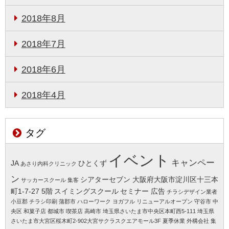
2018年8月
2018年7月
2018年6月
2018年4月
タグ
イベント
キャンペー
JA
ひとくず
あさり内科クリニック
ン
シアターセブン 大阪府大阪市淀川区十三本
サッカースクール 集客
町1-7-27 5階
スイミングスクール
セミナー 広告
チラシデザイン業者
小豆郡
チラシ印刷 蒲郡市
ハローワーク
ヨガフル
リニューアルオープン 守谷市
中
央区
和菓子店 都城市
喫茶店 高崎市
埼玉県さいたま市中央区本町西5-111
埼玉県
さいたま市大宮区桜木町2-902大宮サクラスクエアモール3F
夏季休業
外構会社 集