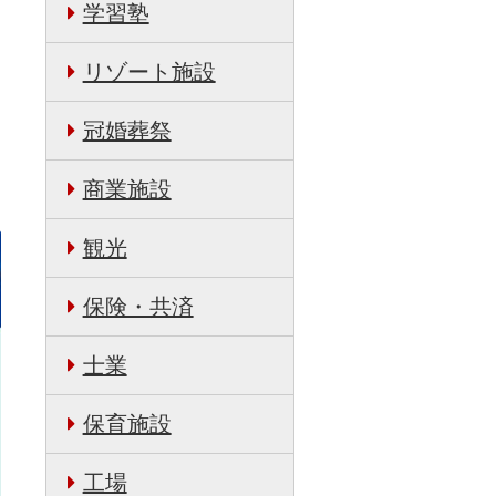
学習塾
リゾート施設
冠婚葬祭
商業施設
観光
保険・共済
士業
保育施設
工場