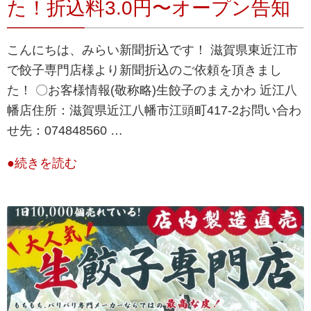
た！折込料3.0円〜オープン告知
こんにちは、みらい新聞折込です！ 滋賀県東近江市
で餃子専門店様より新聞折込のご依頼を頂きまし
た！ 〇お客様情報(敬称略)生餃子のまえかわ 近江八
幡店住所：滋賀県近江八幡市江頭町417-2お問い合わ
せ先：074848560 …
●続きを読む