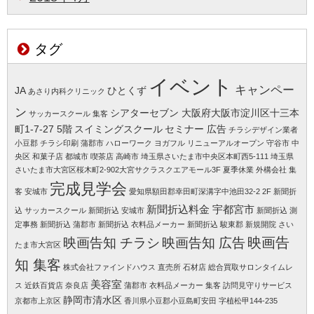
タグ
イベント
キャンペー
JA
ひとくず
あさり内科クリニック
ン
シアターセブン 大阪府大阪市淀川区十三本
サッカースクール 集客
町1-7-27 5階
スイミングスクール
セミナー 広告
チラシデザイン業者
小豆郡
チラシ印刷 蒲郡市
ハローワーク
ヨガフル
リニューアルオープン 守谷市
中
央区
和菓子店 都城市
喫茶店 高崎市
埼玉県さいたま市中央区本町西5-111
埼玉県
さいたま市大宮区桜木町2-902大宮サクラスクエアモール3F
夏季休業
外構会社 集
完成見学会
客
安城市
愛知県額田郡幸田町深溝字中池田32-2 2F
新聞折
新聞折込料金 宇都宮市
込 サッカースクール
新聞折込 安城市
新聞折込 測
定事務
新聞折込 蒲郡市
新聞折込 衣料品メーカー
新聞折込 駿東郡
新規開院 さい
映画告知 チラシ
映画告知 広告
映画告
たま市大宮区
知 集客
株式会社ファインドハウス
直売所
石材店
総合買取サロンタイムレ
美容室
ス 近鉄百貨店 奈良店
蒲郡市
衣料品メーカー 集客
訪問見守りサービス
静岡市清水区
京都市上京区
香川県小豆郡小豆島町安田 字植松甲144-235