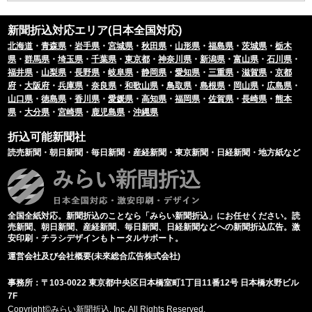
新聞折込対応エリア(日本全国対応)
北海道
・
青森県
・
岩手県
・
宮城県
・
秋田県
・
山形県
・
福島県
・
茨城県
・
栃木
県
・
群馬県
・
埼玉県
・
千葉県
・
東京都
・
神奈川県
・
新潟県
・
富山県
・
石川県
・
福井県
・
山梨県
・
長野県
・
岐阜県
・
静岡県
・
愛知県
・
三重県
・
滋賀県
・
京都
府
・
大阪府
・
兵庫県
・
奈良県
・
和歌山県
・
鳥取県
・
島根県
・
岡山県
・
広島県
・
山口県
・
徳島県
・
香川県
・
愛媛県
・
高知県
・
福岡県
・
佐賀県
・
長崎県
・
熊本
県
・
大分県
・
宮崎県
・
鹿児島県
・
沖縄県
折込可能新聞社
読売新聞・朝日新聞・毎日新聞・産経新聞・東京新聞・日経新聞・地方紙など
全国全紙対応。新聞折込のことなら「みらい新聞折込」にお任せください。読
売新聞、朝日新聞、産経新聞、毎日新聞、日経新聞などへの新聞折込広告。激
安印刷・チラシデザインもトータルサポート。
運営会社及び会社概要(未來総合広告株式会社)
事務所：〒103-0022 東京都中央区日本橋室町1丁目11番12号 日本橋水野ビル
7F
Copyright©みらい新聞折込, Inc. All Rights Reserved.