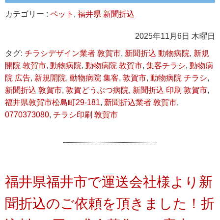
カテゴリー :
ペット
,
福井県 新聞折込
2025年11月6日 木曜日
タグ:
チラシデザイン業者 敦賀市
,
新聞折込 動物病院
,
新規
開院 敦賀市
,
動物病院
,
動物病院 敦賀市
,
集客チラシ
,
動物病
院 広告
,
新規開院
,
動物病院 集客
,
敦賀市
,
動物病院 チラシ
,
新聞折込 敦賀市
,
敦賀どうぶつ病院
,
新聞折込 印刷 敦賀市
,
福井県敦賀市松島町29-181
,
新聞折込業者 敦賀市
,
0770373080
,
チラシ印刷 敦賀市
福井県福井市で運送会社様より新
聞折込のご依頼を頂きました！折