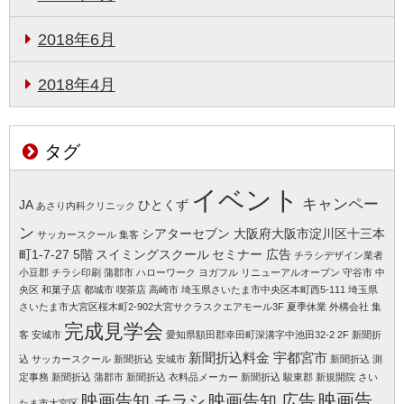
2018年6月
2018年4月
タグ
イベント
キャンペー
JA
ひとくず
あさり内科クリニック
ン
シアターセブン 大阪府大阪市淀川区十三本
サッカースクール 集客
町1-7-27 5階
スイミングスクール
セミナー 広告
チラシデザイン業者
小豆郡
チラシ印刷 蒲郡市
ハローワーク
ヨガフル
リニューアルオープン 守谷市
中
央区
和菓子店 都城市
喫茶店 高崎市
埼玉県さいたま市中央区本町西5-111
埼玉県
さいたま市大宮区桜木町2-902大宮サクラスクエアモール3F
夏季休業
外構会社 集
完成見学会
客
安城市
愛知県額田郡幸田町深溝字中池田32-2 2F
新聞折
新聞折込料金 宇都宮市
込 サッカースクール
新聞折込 安城市
新聞折込 測
定事務
新聞折込 蒲郡市
新聞折込 衣料品メーカー
新聞折込 駿東郡
新規開院 さい
映画告知 チラシ
映画告知 広告
映画告
たま市大宮区