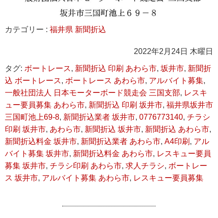
カテゴリー :
福井県 新聞折込
2022年2月24日 木曜日
タグ:
ボートレース
,
新聞折込 印刷 あわら市
,
坂井市
,
新聞折
込 ボートレース
,
ボートレース あわら市
,
アルバイト募集
,
一般社団法人 日本モーターボード競走会 三国支部
,
レスキ
ュー要員募集 あわら市
,
新聞折込 印刷 坂井市
,
福井県坂井市
三国町池上69-8
,
新聞折込業者 坂井市
,
0776773140
,
チラシ
印刷 坂井市
,
あわら市
,
新聞折込 坂井市
,
新聞折込 あわら市
,
新聞折込料金 坂井市
,
新聞折込業者 あわら市
,
A4印刷
,
アル
バイト募集 坂井市
,
新聞折込料金 あわら市
,
レスキュー要員
募集 坂井市
,
チラシ印刷 あわら市
,
求人チラシ
,
ボートレー
ス 坂井市
,
アルバイト募集 あわら市
,
レスキュー要員募集