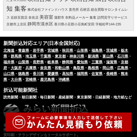
知 集客
株式会社ファインドハウス
直売所
石材店
総合買取サロンタイムレ
美容室
ス 近鉄百貨店 奈良店
蒲郡市
衣料品メーカー 集客
訪問見守りサービス
静岡市清水区
京都市上京区
香川県小豆郡小豆島町安田 字植松甲144-235
新聞折込対応エリア(日本全国対応)
北海道
・
青森県
・
岩手県
・
宮城県
・
秋田県
・
山形県
・
福島県
・
茨城県
・
栃木
県
・
群馬県
・
埼玉県
・
千葉県
・
東京都
・
神奈川県
・
新潟県
・
富山県
・
石川県
・
福井県
・
山梨県
・
長野県
・
岐阜県
・
静岡県
・
愛知県
・
三重県
・
滋賀県
・
京都
府
・
大阪府
・
兵庫県
・
奈良県
・
和歌山県
・
鳥取県
・
島根県
・
岡山県
・
広島県
・
山口県
・
徳島県
・
香川県
・
愛媛県
・
高知県
・
福岡県
・
佐賀県
・
長崎県
・
熊本
県
・
大分県
・
宮崎県
・
鹿児島県
・
沖縄県
折込可能新聞社
読売新聞・朝日新聞・毎日新聞・産経新聞・東京新聞・日経新聞・地方紙など
全国全紙対応。新聞折込のことなら「みらい新聞折込」にお任せください。読
売新聞、朝日新聞、産経新聞、毎日新聞、日経新聞などへの新聞折込広告。激
安印刷・チラシデザインもトータルサポート。