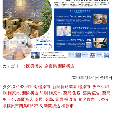
カテゴリー :
医療機関
,
奈良県 新聞折込
2026年7月31日 金曜日
タグ:
0744254193
,
橿原市
,
新聞折込業者 橿原市
,
チラシ印
刷 橿原市
,
新聞折込 印刷 橿原市
,
薬局 集客
,
薬局 広告
,
薬局
チラシ
,
新聞折込 薬局
,
薬局
,
薬局 橿原市
,
知名度向上
,
奈良
県橿原市四条町627-5
,
新聞折込 橿原市