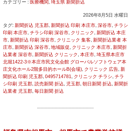
カテゴリー :
医療機関
,
埼玉県 新聞折込
2026年8月5日 水曜日
タグ:
新聞折込 児玉郡
,
新聞折込 印刷 本庄市
,
深谷市
,
チラシ
印刷 本庄市
,
チラシ印刷 深谷市
,
クリニック
,
新聞折込 本庄
市
,
新聞折込 印刷 深谷市
,
クリニック 集客
,
新聞折込業者 本
庄市
,
新聞折込 深谷市
,
地域販促
,
クリニック 本庄市
,
新聞折
込業者 深谷市
,
新聞折込 クリニック
,
本庄市
,
埼玉県本庄市
北堀1422-3※本庄市民文化会館 グローバルソフトウェア本
庄文化ホール2階多目的ホールB(会場)
,
クリニック 広告
,
新
聞折込 印刷 児玉郡
,
0495714781
,
クリニック チラシ
,
チラ
シ印刷 児玉郡
,
読売新聞 折込
,
児玉郡
,
朝日新聞 折込
,
新聞折
込業者 児玉郡
,
毎日新聞 折込