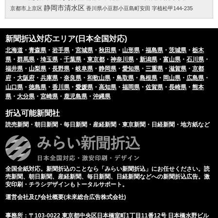
静岡市清水区
京都市上京区
香川県小豆郡小豆島町安田 字植松甲144-235
新聞折込対応エリア(日本全国対応)
北海道
・
青森県
・
岩手県
・
宮城県
・
秋田県
・
山形県
・
福島県
・
茨城県
・
栃木
県
・
群馬県
・
埼玉県
・
千葉県
・
東京都
・
神奈川県
・
新潟県
・
富山県
・
石川県
・
福井県
・
山梨県
・
長野県
・
岐阜県
・
静岡県
・
愛知県
・
三重県
・
滋賀県
・
京都
府
・
大阪府
・
兵庫県
・
奈良県
・
和歌山県
・
鳥取県
・
島根県
・
岡山県
・
広島県
・
山口県
・
徳島県
・
香川県
・
愛媛県
・
高知県
・
福岡県
・
佐賀県
・
長崎県
・
熊本
県
・
大分県
・
宮崎県
・
鹿児島県
・
沖縄県
折込可能新聞社
読売新聞・朝日新聞・毎日新聞・産経新聞・東京新聞・日経新聞・地方紙など
全国全紙対応。新聞折込のことなら「みらい新聞折込」にお任せください。読
売新聞、朝日新聞、産経新聞、毎日新聞、日経新聞などへの新聞折込広告。激
安印刷・チラシデザインもトータルサポート。
運営会社及び会社概要(未來総合広告株式会社)
事務所：〒103-0022 東京都中央区日本橋室町1丁目11番12号 日本橋水野ビル