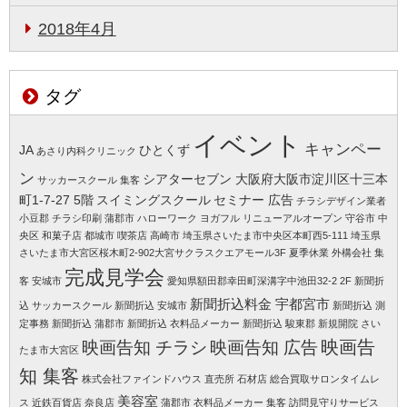
2018年4月
タグ
イベント
キャンペー
JA
ひとくず
あさり内科クリニック
ン
シアターセブン 大阪府大阪市淀川区十三本
サッカースクール 集客
町1-7-27 5階
スイミングスクール
セミナー 広告
チラシデザイン業者
小豆郡
チラシ印刷 蒲郡市
ハローワーク
ヨガフル
リニューアルオープン 守谷市
中
央区
和菓子店 都城市
喫茶店 高崎市
埼玉県さいたま市中央区本町西5-111
埼玉県
さいたま市大宮区桜木町2-902大宮サクラスクエアモール3F
夏季休業
外構会社 集
完成見学会
客
安城市
愛知県額田郡幸田町深溝字中池田32-2 2F
新聞折
新聞折込料金 宇都宮市
込 サッカースクール
新聞折込 安城市
新聞折込 測
定事務
新聞折込 蒲郡市
新聞折込 衣料品メーカー
新聞折込 駿東郡
新規開院 さい
映画告知 チラシ
映画告知 広告
映画告
たま市大宮区
知 集客
株式会社ファインドハウス
直売所
石材店
総合買取サロンタイムレ
美容室
ス 近鉄百貨店 奈良店
蒲郡市
衣料品メーカー 集客
訪問見守りサービス