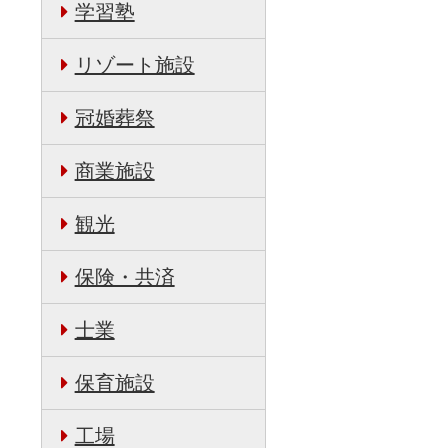
学習塾
リゾート施設
冠婚葬祭
商業施設
観光
保険・共済
士業
保育施設
工場